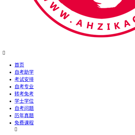

首页
自考助学
考试安排
自考专业
转考免考
学士学位
自考问题
历年真题
免费课程
