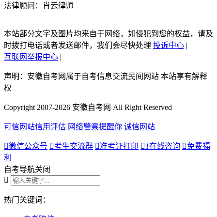
法律顾问：肖云律师
本站部分文字及图片均来自于网络，如侵犯到您的权益，请及
时拨打电话或者发送邮件，我们会尽快处理
投诉中心
|
互联网举报中心
|
声明：安徽自考网属于自考信息交流民间网站 本站享有解释
权
Copyright 2007-2026 安徽自考网 All Right Reserved
可信网站信用评估
网络警察提醒你
诚信网站

微信公众号

考生交流群

准考证打印

1
在线咨询

免费福
利
自考导航
关闭

热门关键词：