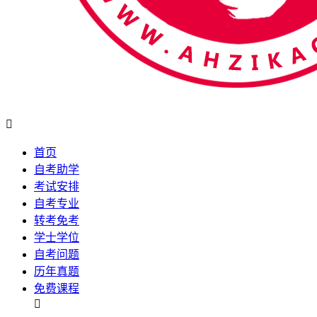

首页
自考助学
考试安排
自考专业
转考免考
学士学位
自考问题
历年真题
免费课程
