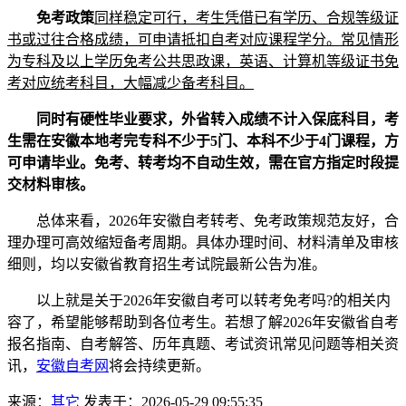
免考政策
同样稳定可行，考生凭借已有学历、合规等级证
书或过往合格成绩，可申请抵扣自考对应课程学分。常见情形
为专科及以上学历免考公共思政课，英语、计算机等级证书免
考对应统考科目，大幅减少备考科目。
同时有硬性毕业要求，外省转入成绩不计入保底科目，考
生需在安徽本地考完专科不少于5门、本科不少于4门课程，方
可申请毕业。免考、转考均不自动生效，需在官方指定时段提
交材料审核。
总体来看，2026年安徽自考转考、免考政策规范友好，合
理办理可高效缩短备考周期。具体办理时间、材料清单及审核
细则，均以安徽省教育招生考试院最新公告为准。
以上就是关于2026年安徽自考可以转考免考吗?的相关内
容了，希望能够帮助到各位考生。若想了解2026年安徽省自考
报名指南、自考解答、历年真题、考试资讯常见问题等相关资
讯，
安徽自考网
将会持续更新。
来源：
其它
发表于：2026-05-29 09:55:35