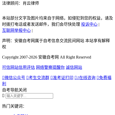
法律顾问：肖云律师
本站部分文字及图片均来自于网络，如侵犯到您的权益，请及
时拨打电话或者发送邮件，我们会尽快处理
投诉中心
|
互联网举报中心
|
声明：安徽自考网属于自考信息交流民间网站 本站享有解释
权
Copyright 2007-2026 安徽自考网 All Right Reserved
可信网站信用评估
网络警察提醒你
诚信网站

微信公众号

考生交流群

准考证打印

1
在线咨询

免费福
利
自考导航
关闭

热门关键词：