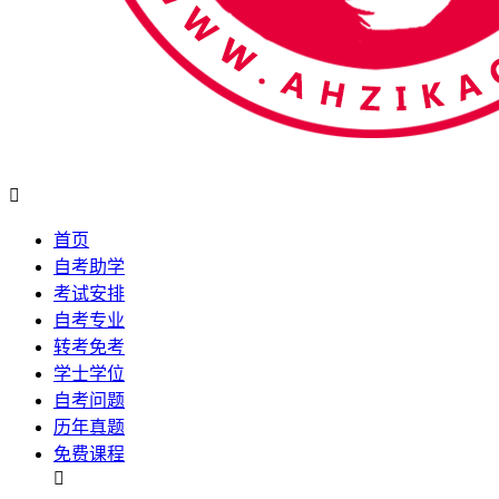

首页
自考助学
考试安排
自考专业
转考免考
学士学位
自考问题
历年真题
免费课程
