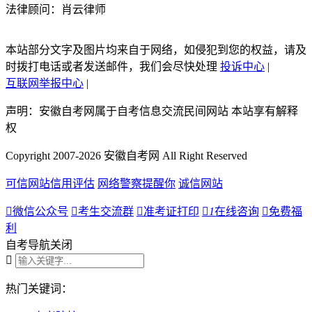
法律顾问：肖云律师
本站部分文字及图片均来自于网络，如侵犯到您的权益，请及
时拨打电话或者发送邮件，我们会尽快处理
投诉中心
|
互联网举报中心
|
声明：安徽自考网属于自考信息交流民间网站 本站享有解释
权
Copyright 2007-2026 安徽自考网 All Right Reserved
可信网站信用评估
网络警察提醒你
诚信网站

微信公众号

考生交流群

准考证打印

1
在线咨询

免费福
利
自考导航
关闭

热门关键词：