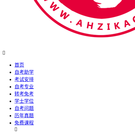

首页
自考助学
考试安排
自考专业
转考免考
学士学位
自考问题
历年真题
免费课程
