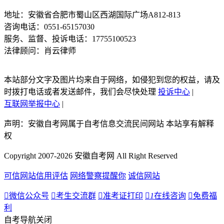
地址：安徽省合肥市蜀山区西湖国际广场A812-813
咨询电话：0551-65157030
服务、监督、投诉电话：17755100523
法律顾问：肖云律师
本站部分文字及图片均来自于网络，如侵犯到您的权益，请及
时拨打电话或者发送邮件，我们会尽快处理
投诉中心
|
互联网举报中心
|
声明：安徽自考网属于自考信息交流民间网站 本站享有解释
权
Copyright 2007-2026 安徽自考网 All Right Reserved
可信网站信用评估
网络警察提醒你
诚信网站

微信公众号

考生交流群

准考证打印

1
在线咨询

免费福
利
自考导航
关闭