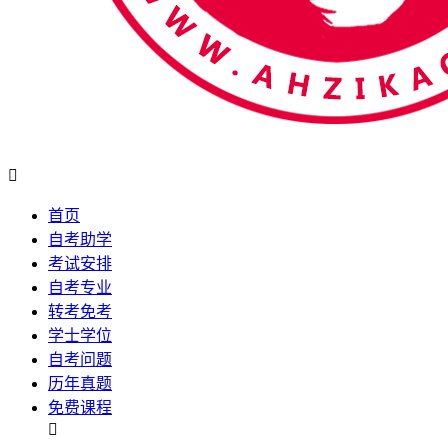

首页
自考助学
考试安排
自考专业
转考免考
学士学位
自考问题
历年真题
免费课程
