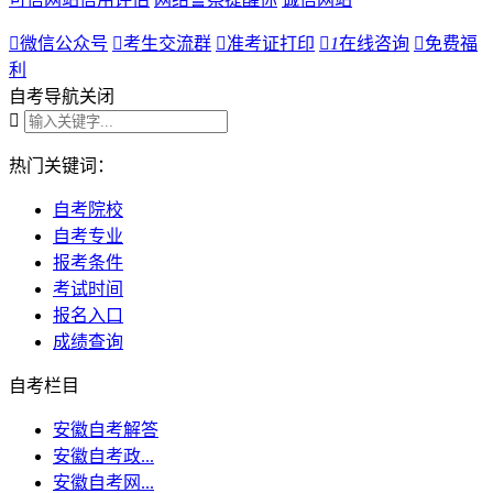

微信公众号

考生交流群

准考证打印

1
在线咨询

免费福
利
自考导航
关闭

热门关键词：
自考院校
自考专业
报考条件
考试时间
报名入口
成绩查询
自考栏目
安徽自考解答
安徽自考政...
安徽自考网...