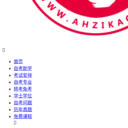

首页
自考助学
考试安排
自考专业
转考免考
学士学位
自考问题
历年真题
免费课程
