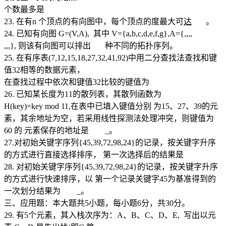
个数最多是
23. 在有n 个顶点的有向图中，每个顶点的度最大可
达
。
24. 已知有向图 G=(V,A), 其中 V={a,b,c,d,e,f,g},A={
,
,
,
,
,
,
,
}, 则该有向图可以排出 种不同的拓扑序列。
25. 在有序表(7,12,15,18,27,32,41,92)中用二分查找法查找和键
值32相等的数据元素，
在查找过程中依次和键值32比较的键值为
26. 已知某长度为11的散列表，其散列函数为
H(key)=key mod 11,在表中已填入键值分别 为15、27、39的元
素，其余地址为空，若采用线性探测法处理冲突，则键值为
60 的 元素保存的地址是 _。
27.对初始关键字序列{45,39,72,98,24}的记录，按关键字升序
的方式进行直接选择排序， 第一次选择后的结果是
28. 对初始关键字序列{45,39,72,98,24}的记录，按关键字升序
的方式进行快速排序，以 第一个记录关键字45为基准得到的
一次划分结果为 _。
三、应用题：本大题共5小题，每小题6分，共30分。
29. 有5个元素，其入栈次序为：A、B、C、D、E, 写出以元