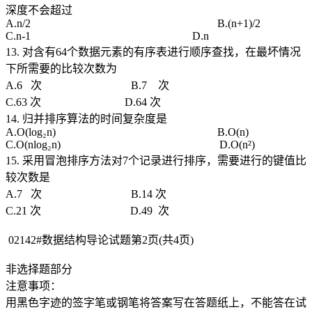
深度不会超过
A.n/2 B.(n+1)/2
C.n-1 D.n
13. 对含有64个数据元素的有序表进行顺序查找，在最坏情况
下所需要的比较次数为
A.6 次 B.7 次
C.63 次 D.64 次
14. 归并排序算法的时间复杂度是
A.O(log₂n) B.O(n)
C.O(nlog₂n) D.O(n²)
15. 采用冒泡排序方法对7个记录进行排序，需要进行的键值比
较次数是
A.7 次 B.14 次
C.21 次 D.49 次
02142#数据结构导论试题第2页(共4页)
非选择题部分
注意事项：
用黑色字迹的签字笔或钢笔将答案写在答题纸上，不能答在试