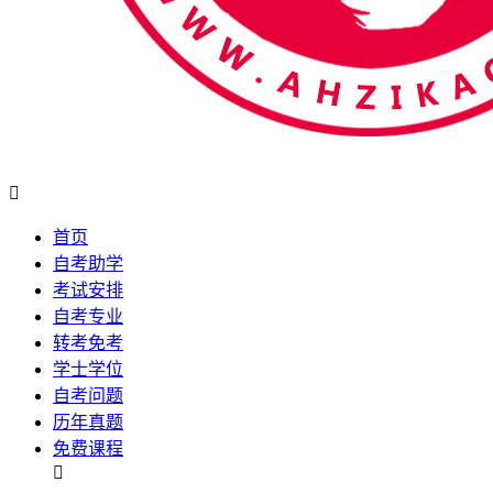

首页
自考助学
考试安排
自考专业
转考免考
学士学位
自考问题
历年真题
免费课程
