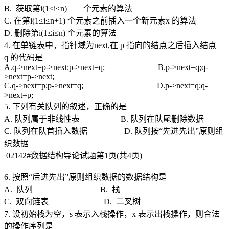
B. 获取第i(1≤i≤n) 个元素的算法
C. 在第i(1≤i≤n+1) 个元素之前插入一个新元素x 的算法
D. 删除第i(1≤i≤n) 个元素的算法
4. 在单链表中，指针域为next,在 p 指向的结点之后插入结点
q 的代码是
A.q->next=p->next;p->next=q; B.p->next=q;q-
>next=p->next;
C.q->next=p;p->next=q; D.p->next=q;q-
>next=p;
5. 下列有关队列的叙述，正确的是
A. 队列属于非线性表 B. 队列在队尾删除数据
C. 队列在队首插入数据 D. 队列按“先进先出”原则组
织数据
02142#数据结构导论试题第1页(共4页)
6. 按照“后进先出”原则组织数据的数据结构是
A. 队列 B. 栈
C. 双向链表 D. 二叉树
7. 设初始栈为空，s 表示入栈操作，x 表示出栈操作，则合法
的操作序列是