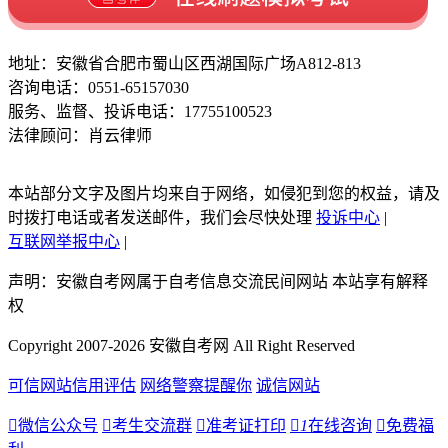
地址：安徽省合肥市蜀山区西湖国际广场A812-813
咨询电话：0551-65157030
服务、监督、投诉电话：17755100523
法律顾问：肖云律师
本站部分文字及图片均来自于网络，如侵犯到您的权益，请及
时拨打电话或者发送邮件，我们会尽快处理
投诉中心
|
互联网举报中心
|
声明：安徽自考网属于自考信息交流民间网站 本站享有解释
权
Copyright 2007-2026 安徽自考网 All Right Reserved
可信网站信用评估
网络警察提醒你
诚信网站

微信公众号

考生交流群

准考证打印

1
在线咨询

免费福