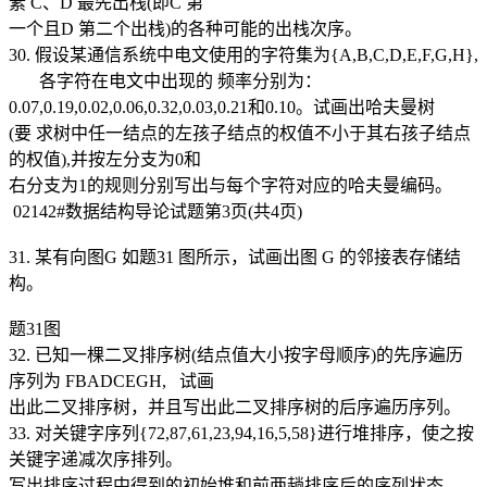
素 C、D 最先出栈(即C 第
一个且D 第二个出栈)的各种可能的出栈次序。
30. 假设某通信系统中电文使用的字符集为{A,B,C,D,E,F,G,H},
各字符在电文中出现的 频率分别为：
0.07,0.19,0.02,0.06,0.32,0.03,0.21和0.10。试画出哈夫曼树
(要 求树中任一结点的左孩子结点的权值不小于其右孩子结点
的权值),并按左分支为0和
右分支为1的规则分别写出与每个字符对应的哈夫曼编码。
02142#数据结构导论试题第3页(共4页)
31. 某有向图G 如题31 图所示，试画出图 G 的邻接表存储结
构。
题31图
32. 已知一棵二叉排序树(结点值大小按字母顺序)的先序遍历
序列为 FBADCEGH, 试画
出此二叉排序树，并且写出此二叉排序树的后序遍历序列。
33. 对关键字序列{72,87,61,23,94,16,5,58}进行堆排序，使之按
关键字递减次序排列。
写出排序过程中得到的初始堆和前两趟排序后的序列状态。