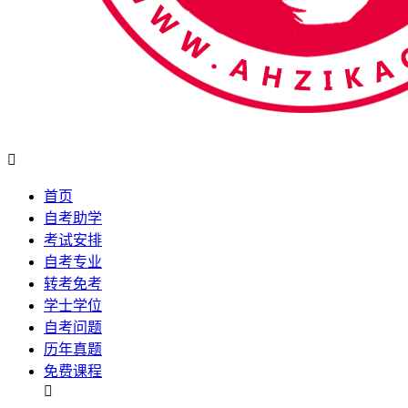

首页
自考助学
考试安排
自考专业
转考免考
学士学位
自考问题
历年真题
免费课程
