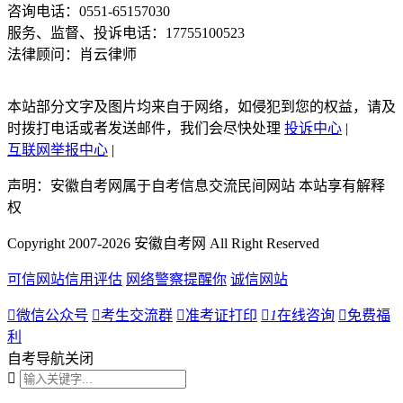
咨询电话：0551-65157030
服务、监督、投诉电话：17755100523
法律顾问：肖云律师
本站部分文字及图片均来自于网络，如侵犯到您的权益，请及
时拨打电话或者发送邮件，我们会尽快处理
投诉中心
|
互联网举报中心
|
声明：安徽自考网属于自考信息交流民间网站 本站享有解释
权
Copyright 2007-2026 安徽自考网 All Right Reserved
可信网站信用评估
网络警察提醒你
诚信网站

微信公众号

考生交流群

准考证打印

1
在线咨询

免费福
利
自考导航
关闭
