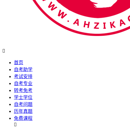

首页
自考助学
考试安排
自考专业
转考免考
学士学位
自考问题
历年真题
免费课程
