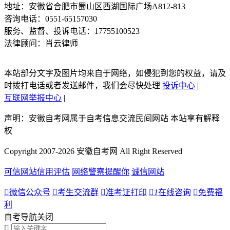
地址：安徽省合肥市蜀山区西湖国际广场A812-813
咨询电话：0551-65157030
服务、监督、投诉电话：17755100523
法律顾问：肖云律师
本站部分文字及图片均来自于网络，如侵犯到您的权益，请及
时拨打电话或者发送邮件，我们会尽快处理
投诉中心
|
互联网举报中心
|
声明：安徽自考网属于自考信息交流民间网站 本站享有解释
权
Copyright 2007-2026 安徽自考网 All Right Reserved
可信网站信用评估
网络警察提醒你
诚信网站

微信公众号

考生交流群

准考证打印

1
在线咨询

免费福
利
自考导航
关闭
