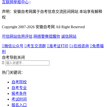
互联网举报中心
|
声明：安徽自考网属于自考信息交流民间网站 本站享有解释
权
Copyright 2007-2026 安徽自考网 All Right Reserved
可信网站信用评估
网络警察提醒你
诚信网站

微信公众号

考生交流群

准考证打印

1
在线咨询

免费福
利
自考导航
关闭

热门关键词：
自考院校
自考专业
报考条件
考试时间
报名入口