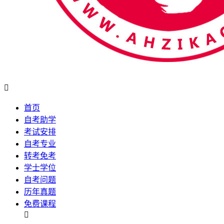

首页
自考助学
考试安排
自考专业
转考免考
学士学位
自考问题
历年真题
免费课程
