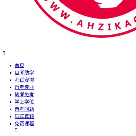

首页
自考助学
考试安排
自考专业
转考免考
学士学位
自考问题
历年真题
免费课程
