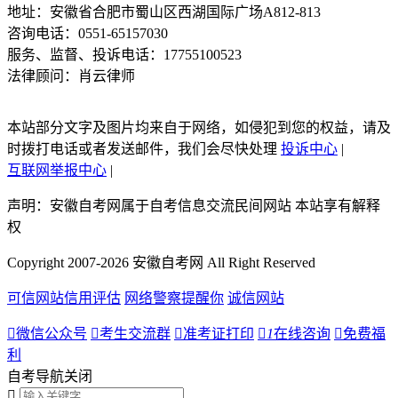
地址：安徽省合肥市蜀山区西湖国际广场A812-813
咨询电话：0551-65157030
服务、监督、投诉电话：17755100523
法律顾问：肖云律师
本站部分文字及图片均来自于网络，如侵犯到您的权益，请及
时拨打电话或者发送邮件，我们会尽快处理
投诉中心
|
互联网举报中心
|
声明：安徽自考网属于自考信息交流民间网站 本站享有解释
权
Copyright 2007-2026 安徽自考网 All Right Reserved
可信网站信用评估
网络警察提醒你
诚信网站

微信公众号

考生交流群

准考证打印

1
在线咨询

免费福
利
自考导航
关闭
