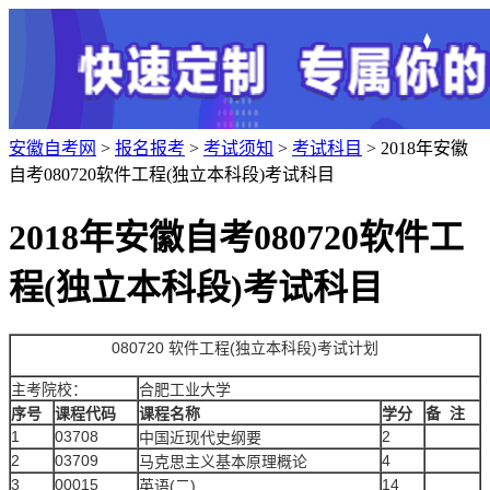
安徽自考网
>
报名报考
>
考试须知
>
考试科目
> 2018年安徽
自考080720软件工程(独立本科段)考试科目
2018年安徽自考080720软件工
程(独立本科段)考试科目
080720 软件工程(独立本科段)考试计划
主考院校：
合肥工业大学
序号
课程代码
课程名称
学分
备 注
1
03708
2
中国近现代史纲要
2
03709
4
马克思主义基本原理概论
3
00015
14
英语(二)