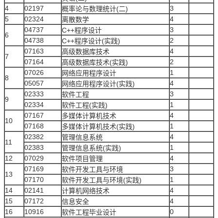
4
02197
3
概率论与数理统计(二)
5
02324
4
离散数学
04737
3
C++程序设计
6
04738
2
C++程序设计(实践)
07163
4
高级数据库技术
7
07164
2
高级数据库技术(实践)
07026
1
网络应用程序设计
8
05057
4
网络应用程序设计(实践)
02333
3
软件工程
9
02334
1
软件工程(实践)
07167
4
多媒体计算机技术
10
07168
1
多媒体计算机技术(实践)
02382
4
管理信息系统
11
02383
1
管理信息系统(实践)
12
07029
4
软件项目管理
07169
3
软件开发工具与环境
13
07170
1
软件开发工具与环境(实践)
14
02141
4
计算机网络技术
15
07172
4
信息安全
16
10916
0
软件工程毕业设计