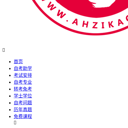

首页
自考助学
考试安排
自考专业
转考免考
学士学位
自考问题
历年真题
免费课程
