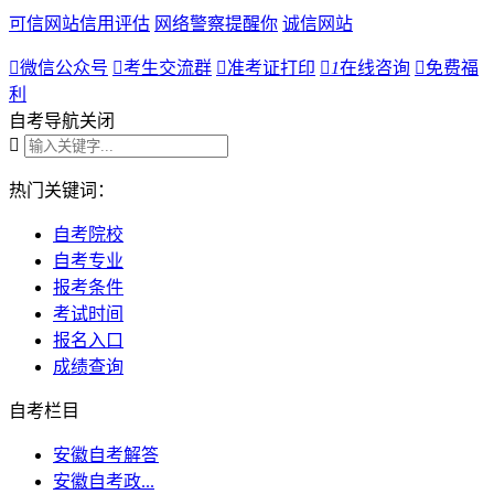
可信网站信用评估
网络警察提醒你
诚信网站

微信公众号

考生交流群

准考证打印

1
在线咨询

免费福
利
自考导航
关闭

热门关键词：
自考院校
自考专业
报考条件
考试时间
报名入口
成绩查询
自考栏目
安徽自考解答
安徽自考政...