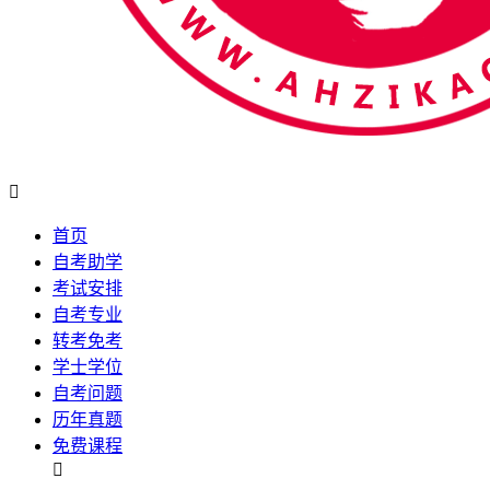

首页
自考助学
考试安排
自考专业
转考免考
学士学位
自考问题
历年真题
免费课程
