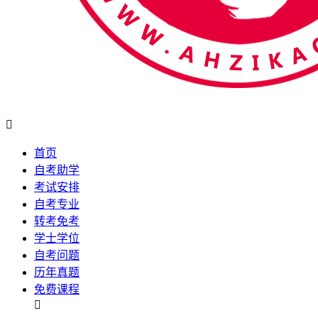

首页
自考助学
考试安排
自考专业
转考免考
学士学位
自考问题
历年真题
免费课程
