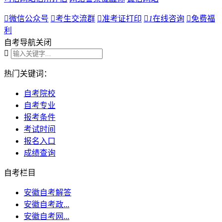

微信公众号

考生交流群

准考证打印

1
在线咨询

免费福
利
自考导航
关闭

热门关键词：
自考院校
自考专业
报考条件
考试时间
报名入口
成绩查询
自考栏目
安徽自考解答
安徽自考政...
安徽自考网...