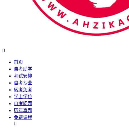

首页
自考助学
考试安排
自考专业
转考免考
学士学位
自考问题
历年真题
免费课程
