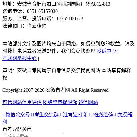
地址：安徽省合肥市蜀山区西湖国际广场A812-813
咨询电话：0551-65157030
服务、监督、投诉电话：17755100523
法律顾问：肖云律师
本站部分文字及图片均来自于网络，如侵犯到您的权益，请及
时拨打电话或者发送邮件，我们会尽快处理
投诉中心
|
互联网举报中心
|
声明：安徽自考网属于自考信息交流民间网站 本站享有解释
权
Copyright 2007-2026 安徽自考网 All Right Reserved
可信网站信用评估
网络警察提醒你
诚信网站

微信公众号

考生交流群

准考证打印

1
在线咨询

免费福
利
自考导航
关闭
