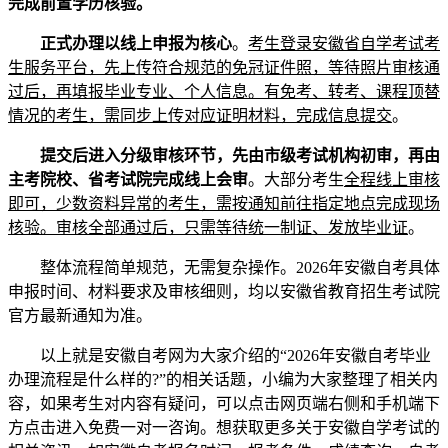
完成前置学历核验。
正式办理以线上申报为核心
。
考生登录安徽省自学考试考
生服务平台，先上传符合规范的免冠证件照，等待照片审核通
过后，再填报毕业专业、个人信息。有免考、转考、课程顶替
情况的考生，需同步上传对应证明材料，完成信息提交
。
提交后进入分级审核环节，先由市级考试机构初审，再由
主考院校、省考试院完成线上会审
。大部分考生
全程线上审核
即可，少数资料异常的考生，需按通知前往指定地点完成现场
核验。审核全部通过后，只需等待统一制证、发放毕业证
。
整体流程简单规范，无需复杂操作。2026年安徽自考具体
申报时间、材料要求及审核细则，均以安徽省教育招生考试院
官方最新通知为准。
以上就是安徽自考网为大家介绍的“2026年安徽自考毕业
办理流程是什么样的?”的相关话题，小编为大家整理了相关内
容，如果考生对内容有疑问，可以点击网页端右侧和手机端下
方点击进入免费一对一咨询。想获取更多关于安徽自学考试的