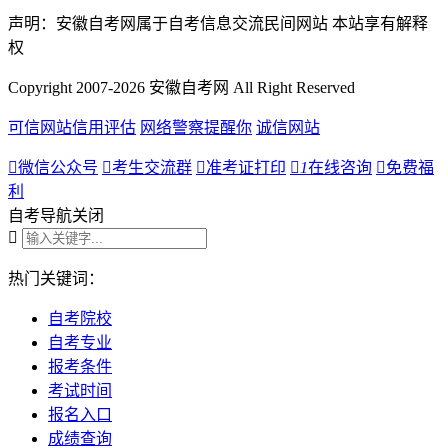
声明：安徽自考网属于自考信息交流民间网站 本站享有解释
权
Copyright 2007-2026 安徽自考网 All Right Reserved
可信网站信用评估
网络警察提醒你
诚信网站

微信公众号

考生交流群

准考证打印

1
在线咨询

免费福
利
自考导航
关闭

热门关键词：
自考院校
自考专业
报考条件
考试时间
报名入口
成绩查询