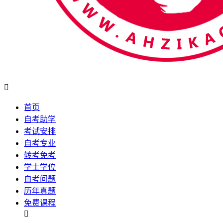

首页
自考助学
考试安排
自考专业
转考免考
学士学位
自考问题
历年真题
免费课程
