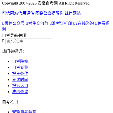
Copyright 2007-2026 安徽自考网 All Right Reserved
可信网站信用评估
网络警察提醒你
诚信网站

微信公众号

考生交流群

准考证打印

1
在线咨询

免费福
利
自考导航
关闭

热门关键词：
自考院校
自考专业
报考条件
考试时间
报名入口
成绩查询
自考栏目
安徽自考解答