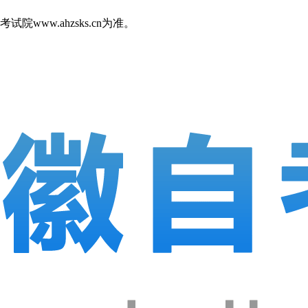
w.ahzsks.cn为准。