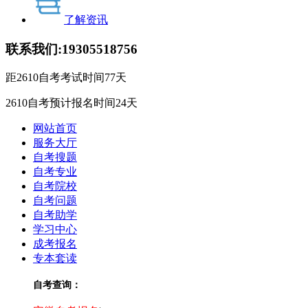
了解资讯
联系我们:
19305518756
距2610自考考试时间
77
天
2610自考预计报名时间
24
天
网站首页
服务大厅
自考搜题
自考专业
自考院校
自考问题
自考助学
学习中心
成考报名
专本套读
自考查询：