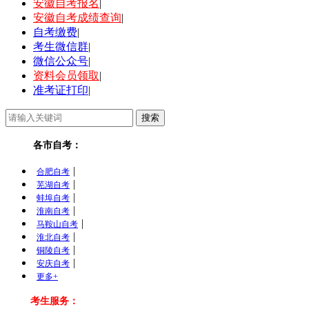
安徽自考报名
|
安徽自考成绩查询
|
自考缴费
|
考生微信群
|
微信公众号
|
资料会员领取
|
准考证打印
|
各市自考：
|
合肥自考
|
芜湖自考
|
蚌埠自考
|
淮南自考
|
马鞍山自考
|
淮北自考
|
铜陵自考
|
安庆自考
更多+
考生服务：