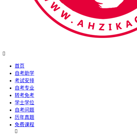

首页
自考助学
考试安排
自考专业
转考免考
学士学位
自考问题
历年真题
免费课程
