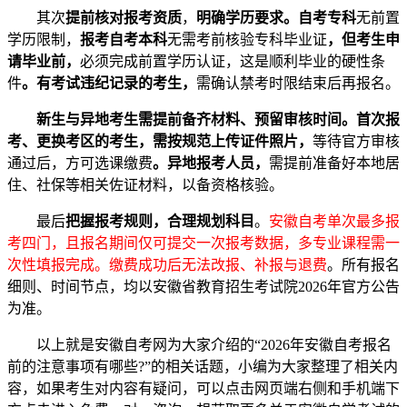
其次
提前核对报考资质
，
明确学历要求。自考专科
无前置
学历限制，
报考自考本科
无需考前核验专科毕业证
，但考生申
请毕业前，
必须完成前置学历认证，这是顺利毕业的硬性条
件
。有考试违纪记录的考生，
需确认禁考时限结束后再报名。
新生与异地考生需提前备齐材料、预留审核时间。首次报
考、更换考区的考生，需按规范上传证件照片，
等待官方审核
通过后，方可选课缴费
。异地报考人员，
需提前准备好本地居
住、社保等相关佐证材料，以备资格核验。
最后
把握报考规则，合理规划科目
。
安徽自考单次最多报
考四门，且报名期间仅可提交一次报考数据，多专业课程需一
次性填报完成。缴费成功后无法改报、补报与退费
。所有报名
细则、时间节点，均以安徽省教育招生考试院2026年官方公告
为准。
以上就是安徽自考网为大家介绍的“2026年安徽自考报名
前的注意事项有哪些?”的相关话题，小编为大家整理了相关内
容，如果考生对内容有疑问，可以点击网页端右侧和手机端下