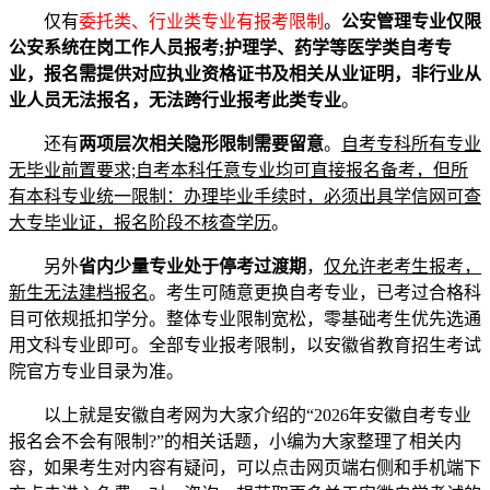
仅有
委托类、行业类专业有报考限制
。
公安管理专业仅限
公安系统在岗工作人员报考;护理学、药学等医学类自考专
业，报名需提供对应执业资格证书及相关从业证明，非行业从
业人员无法报名，无法跨行业报考此类专业
。
还有
两项层次相关隐形限制需要留意
。
自考专科所有专业
无毕业前置要求;自考本科任意专业均可直接报名备考，但所
有本科专业统一限制：办理毕业手续时，必须出具学信网可查
大专毕业证，报名阶段不核查学历
。
另外
省内少量专业处于停考过渡期
，
仅允许老考生报考，
新生无法建档报名
。考生可随意更换自考专业，已考过合格科
目可依规抵扣学分。整体专业限制宽松，零基础考生优先选通
用文科专业即可。全部专业报考限制，以安徽省教育招生考试
院官方专业目录为准。
以上就是安徽自考网为大家介绍的“2026年安徽自考专业
报名会不会有限制?”的相关话题，小编为大家整理了相关内
容，如果考生对内容有疑问，可以点击网页端右侧和手机端下