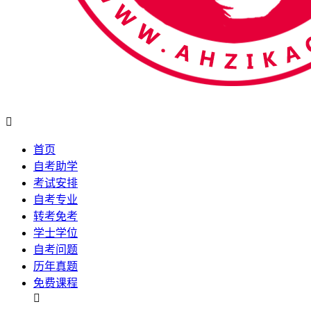

首页
自考助学
考试安排
自考专业
转考免考
学士学位
自考问题
历年真题
免费课程
