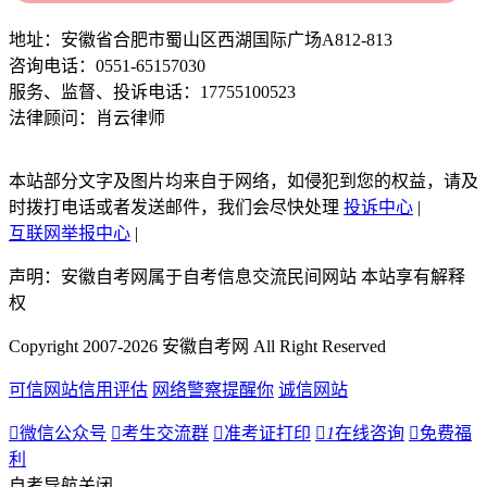
地址：安徽省合肥市蜀山区西湖国际广场A812-813
咨询电话：0551-65157030
服务、监督、投诉电话：17755100523
法律顾问：肖云律师
本站部分文字及图片均来自于网络，如侵犯到您的权益，请及
时拨打电话或者发送邮件，我们会尽快处理
投诉中心
|
互联网举报中心
|
声明：安徽自考网属于自考信息交流民间网站 本站享有解释
权
Copyright 2007-2026 安徽自考网 All Right Reserved
可信网站信用评估
网络警察提醒你
诚信网站

微信公众号

考生交流群

准考证打印

1
在线咨询

免费福
利
自考导航
关闭