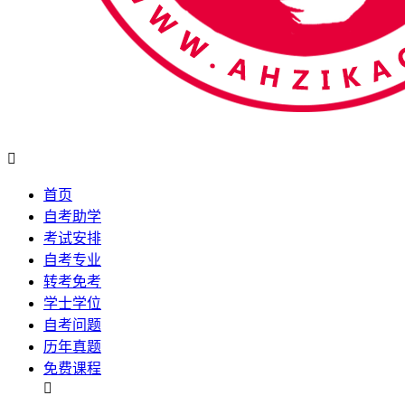

首页
自考助学
考试安排
自考专业
转考免考
学士学位
自考问题
历年真题
免费课程
