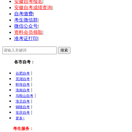
安徽自考报名
|
安徽自考成绩查询
|
自考缴费
|
考生微信群
|
微信公众号
|
资料会员领取
|
准考证打印
|
各市自考：
|
合肥自考
|
芜湖自考
|
蚌埠自考
|
淮南自考
|
马鞍山自考
|
淮北自考
|
铜陵自考
|
安庆自考
更多+
考生服务：