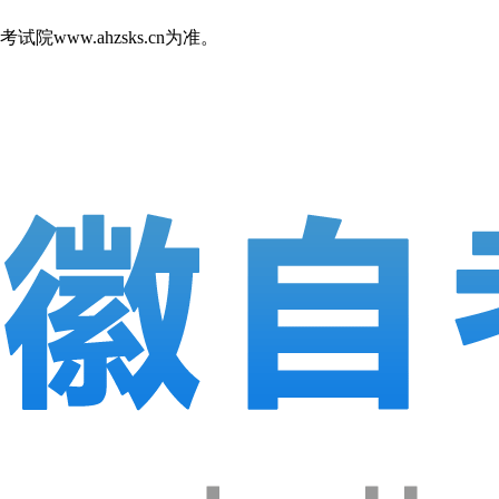
w.ahzsks.cn为准。