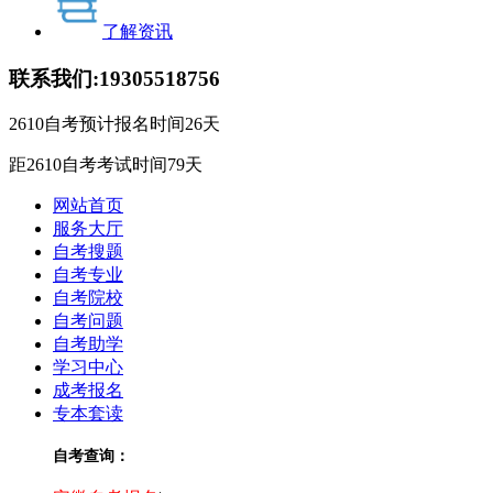
了解资讯
联系我们:
19305518756
2610自考预计报名时间
26
天
距2610自考考试时间
79
天
网站首页
服务大厅
自考搜题
自考专业
自考院校
自考问题
自考助学
学习中心
成考报名
专本套读
自考查询：