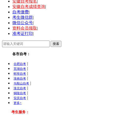
安徽自考报名
|
安徽自考成绩查询
|
自考缴费
|
考生微信群
|
微信公众号
|
资料会员领取
|
准考证打印
|
各市自考：
|
合肥自考
|
芜湖自考
|
蚌埠自考
|
淮南自考
|
马鞍山自考
|
淮北自考
|
铜陵自考
|
安庆自考
更多+
考生服务：