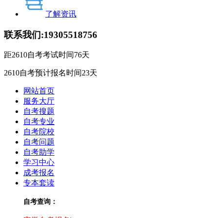
了解资讯
联系我们:
19305518756
距2610自考考试时间
76
天
2610自考预计报名时间
23
天
网站首页
服务大厅
自考搜题
自考专业
自考院校
自考问题
自考助学
学习中心
成考报名
专本套读
自考查询：