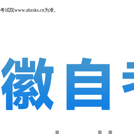
w.ahzsks.cn为准。